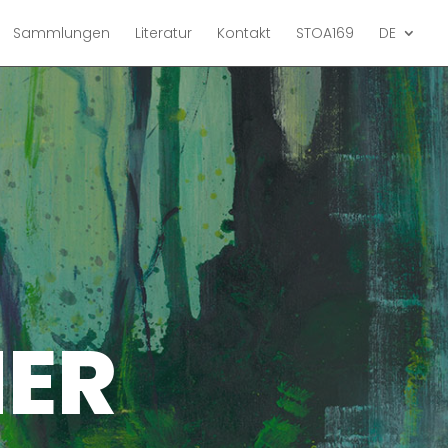
Sammlungen
Literatur
Kontakt
STOA169
DE
MER