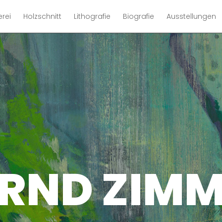
erei
Holzschnitt
Lithografie
Biografie
Ausstellungen
RND ZIM